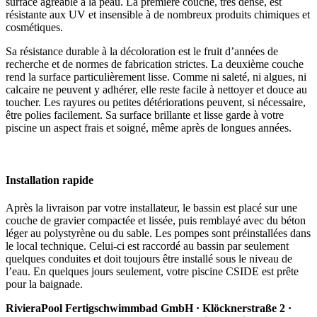
surface agréable à la peau. La première couche, très dense, est
résistante aux UV et insensible à de nombreux produits chimiques et
cosmétiques.
Sa résistance durable à la décoloration est le fruit d’années de
recherche et de normes de fabrication strictes. La deuxième couche
rend la surface particulièrement lisse. Comme ni saleté, ni algues, ni
calcaire ne peuvent y adhérer, elle reste facile à nettoyer et douce au
toucher. Les rayures ou petites détériorations peuvent, si nécessaire,
être polies facilement. Sa surface brillante et lisse garde à votre
piscine un aspect frais et soigné, même après de longues années.
Installation rapide
Après la livraison par votre installateur, le bassin est placé sur une
couche de gravier compactée et lissée, puis remblayé avec du béton
léger au polystyrène ou du sable. Les pompes sont préinstallées dans
le local technique. Celui-ci est raccordé au bassin par seulement
quelques conduites et doit toujours être installé sous le niveau de
l’eau. En quelques jours seulement, votre piscine CSIDE est prête
pour la baignade.
RivieraPool Fertigschwimmbad GmbH · Klöcknerstraße 2 ·